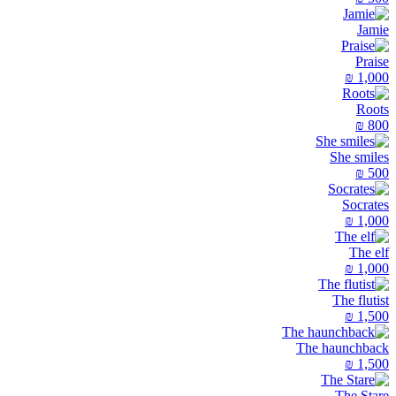
Jamie
Praise
₪
1,000
Roots
₪
800
She smiles
₪
500
Socrates
₪
1,000
The elf
₪
1,000
The flutist
₪
1,500
The haunchback
₪
1,500
The Stare