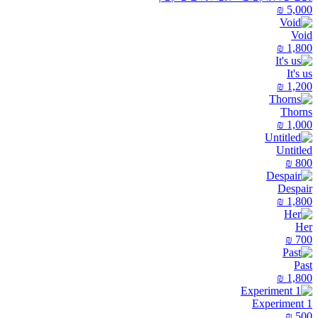
₪
5,000
Void
₪
1,800
It's us
₪
1,200
Thorns
₪
1,000
Untitled
₪
800
Despair
₪
1,800
Her
₪
700
Past
₪
1,800
Experiment 1
₪
500