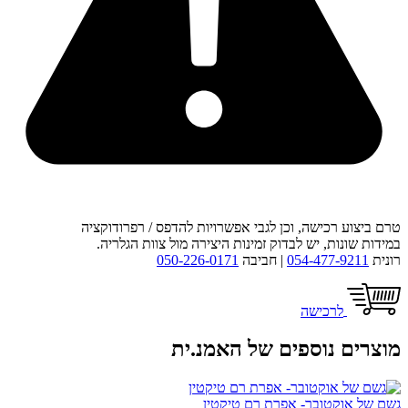
טרם ביצוע רכישה, וכן לגבי אפשרויות להדפס / רפרודוקציה
במידות שונות, יש לבדוק זמינות היצירה מול צוות הגלריה.
רונית
054-477-9211
| חביבה
050-226-0171
לרכישה
מוצרים נוספים של האמנ.ית
גשם של אוקטובר- אפרת רם טיקטין