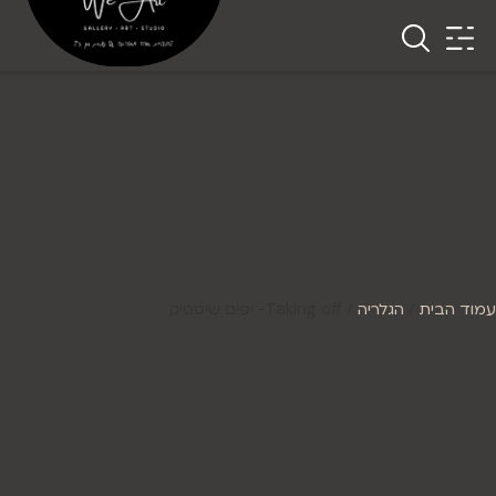
עמוד הבית
/
הגלריה
/ Taking off- יפים שיסטיק