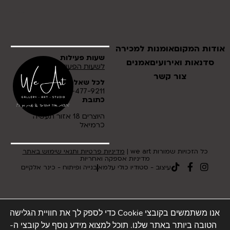
אודות המקום
אומנות למכירה
שעות פעילות
סדנאות ואירועים
אמנים
לשעות הפעילות לחץ כאן
צור קשר
לכל שאלה
054-477-9211
כתובת
היוצרים 18 אזור תעשיה
כרמיאל
כל הזכויות שמורות we art |
מדיניות פרטיות ותנאי שימוש באתר
מדיניות אספקה ואחריות
עיצוב - סטודיו כולי עלמא
בנייה ופיתוח - כינר אלקיים
אנו משתמשים בקובצי Cookie כדי לספק לך את חוויית הגלישה
הטובה ביותר באתר שלנו. תוכל למצוא מידע נוסף על קובצי ה-