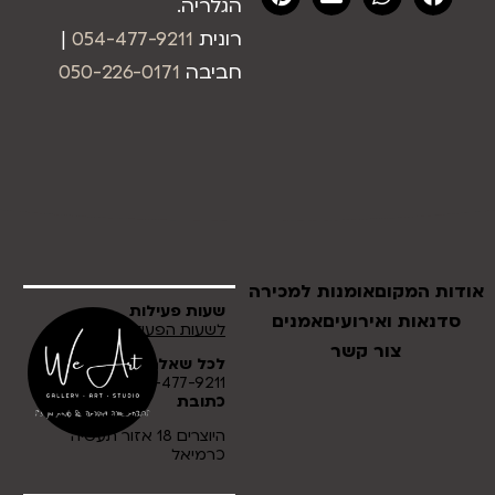
הגלריה.
רונית
054-477-9211
|
חביבה
050-226-0171
אודות המקום
אומנות למכירה
שעות פעילות
סדנאות ואירועים
אמנים
לשעות הפעילות לחץ כאן
צור קשר
לכל שאלה
054-477-9211
כתובת
היוצרים 18 אזור תעשיה
כרמיאל