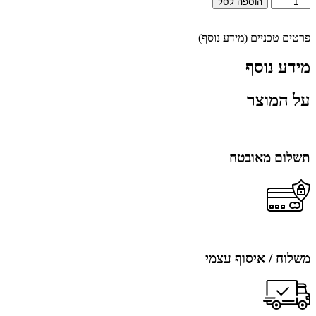
הוספה לסל
של
תשלום
עבור
פרטים טכניים (מידע נוסף)
דמי
השתתפות
מידע נוסף
בתערוכת
הבריאה
על המוצר
-
350
תשלום מאובטח
משלוח / איסוף עצמי