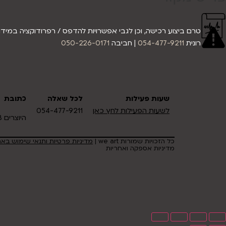
טרם ביצוע רכישה, וכן לגבי אפשרויות להדפס / רפרודוקציה במידות 
רונית
054-477-9211
| חביבה
050-226-0171
שעות פעילות
לכל שאלה
כתובת
לשעות הפעילות לחץ כאן
054-477-9211
היוצרים 18 אזור תעשיה כרמיאל
כל הזכויות שמורות we art |
מדיניות פרטיות ותנאי שימוש בא
מדיניות אספקה ואחריות