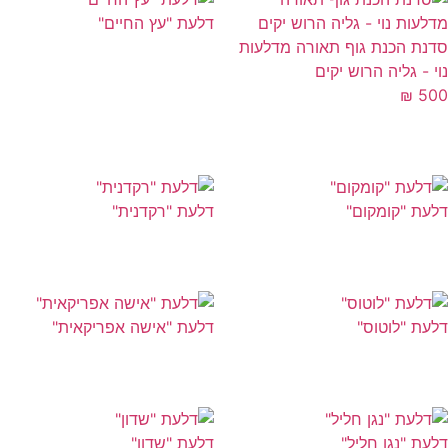
דלעת "עץ החיים"
נת הכנת גוף תאורה מדלעות
י - גליה הרוש יקים
₪
5
עת "קומקום"
דלעת "רקדנית"
עת "לוטוס"
דלעת "אישה אפריקאית"
עת "נגן חליל"
דלעת "שדון"