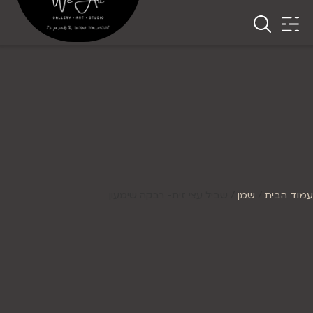
עמוד הבית
/
שמן
/ שביל עצי זית- רבקה שימעון