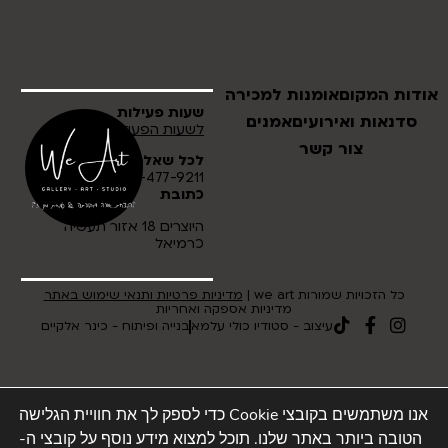
אודות המקום
אומנות למכירה
שעות פעילות
סדנאות ואירועים
אמנים
לשעות הפעילות לחץ כאן
צור קשר
לכל שאלה
054-477-9211
כתובת
היוצרים 18 אזור תעשיה
כרמיאל
כל הזכויות שמורות we art |
מדיניות פרטיות ותנאי שימוש באתר
מדיניות אספקה ואחריות
עיצוב - סטודיו כולי עלמא
בנייה ופיתוח - כינר אלקיים
אנו משתמשים בקובצי Cookie כדי לספק לך את חוויית הגלישה
הטובה ביותר באתר שלנו. תוכל למצוא מידע נוסף על קובצי ה-