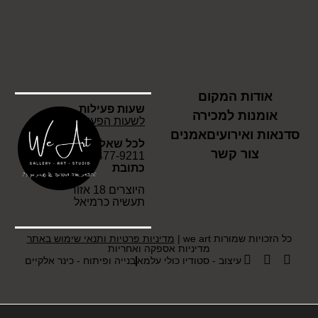
אודות המקום
שעות פעילות
אומנות למכירה
לשעות הפעילות לחץ כאן
סדנאות ואירועים
אמנים
לכל שאלה
צור קשר
054-477-9211
כתובת
היוצרים 18 אזור
תעשיה כרמיאל
כל הזכויות שמורות we art |
מדיניות פרטיות ותנאי שימוש באתר
מדיניות אספקה ואחריות
עיצוב - סטודיו כולי עלמא
בנייה ופיתוח - כינר אלקיים