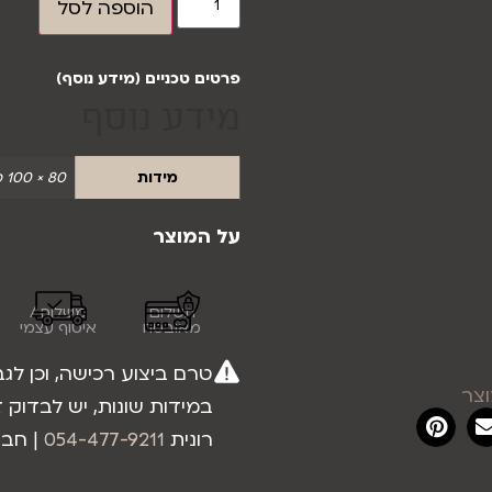
הוספה לסל
פרטים טכניים (מידע נוסף)
מידע נוסף
מידות
80 × 100 סנטימטרים
על המוצר
תשלום
משלוח /
מאובטח
איסוף עצמי
טרם ביצוע רכישה, וכן לג
צר
במידות שונות, יש לבדוק ז
רונית
054-477-9211
| חב