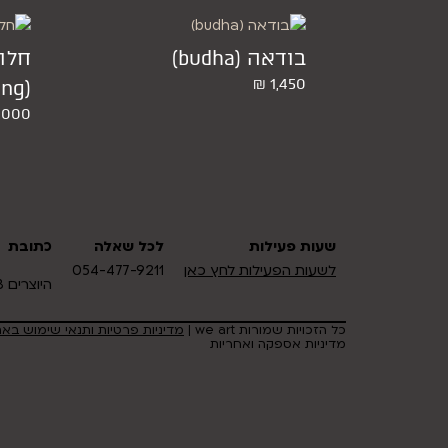
בודאה (budha)
חלו
₪
1,450
(daydreaming)
,000
שעות פעילות
לכל שאלה
כתובת
לשעות הפעילות לחץ כאן
054-477-9211
היוצרים 18 אזור תעשיה כרמיאל
כל הזכויות שמורות we art |
מדיניות פרטיות ותנאי שימוש בא
מדיניות אספקה ואחריות