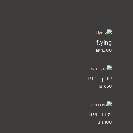
flying
₪
1,700
יונק דבש
₪
850
מים חיים
₪
1,100