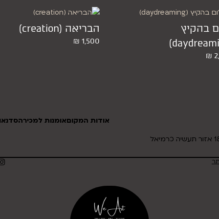
ם בהקיץ
הבריאה (creation)
₪
1,500
₪
2
אודות המקום
אומנות למכירה
סדנאות
תר