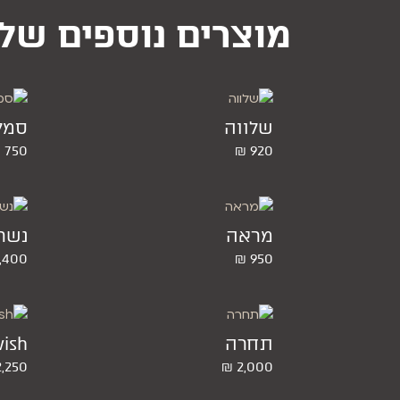
מוצרים נוספים של
שלווה
סמל
₪
750
₪
920
מראה
נשר
,400
₪
950
תחרה
ish
2,250
₪
2,000