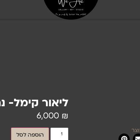
ליאור קימל- נ
6,000
₪
צר
הוספה לסל