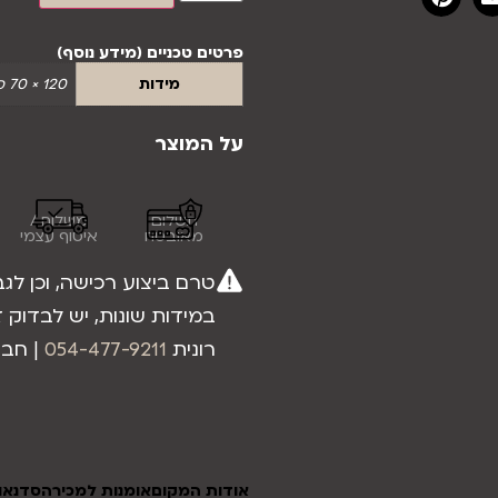
פרטים טכניים (מידע נוסף)
מידות
120 × 70 סנטימטרים
על המוצר
תשלום
משלוח /
מאובטח
איסוף עצמי
טרם ביצוע רכישה, וכן לג
במידות שונות, יש לבדוק ז
רונית
054-477-9211
| חב
אודות המקום
אומנות למכירה
סדנאות