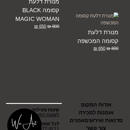
מנורת דלעת
קסומה BLACK
MAGIC WOMAN
₪
650
₪
800
מנורת דלעת
קסומה המכשפה
₪
650
₪
800
אודות המקום
שעות פעילות
אומנות למכירה
לשעות הפעילות לחץ כאן
סדנאות ואירועים
אמנים
לכל שאלה
צור קשר
054-477-9211