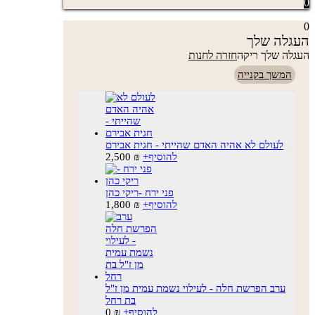
0
0
העגלה שלך
העגלה שלך ריקה
חזרה לחנות
המשך בקנייה
לעולם לא אהיה האדם שהייתי - חגית אבירם
להוסיף
+
₪
2,500
פני ירח -ריקי כהן
להוסיף
+
₪
1,800
ערב הפרשת חלה - לעילוי נשמת עמית מן ז"ל
בת רחל
להוסיף
+
₪
0