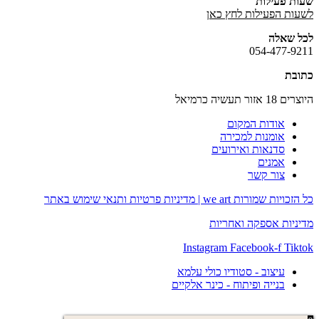
שעות פעילות
לשעות הפעילות לחץ כאן
לכל שאלה
054-477-9211
כתובת
היוצרים 18 אזור תעשיה כרמיאל
אודות המקום
אומנות למכירה
סדנאות ואירועים
אמנים
צור קשר
כל הזכויות שמורות we art |
מדיניות פרטיות ותנאי שימוש באתר
מדיניות אספקה ואחריות
Instagram
Facebook-f
Tiktok
עיצוב - סטודיו כולי עלמא
בנייה ופיתוח - כינר אלקיים