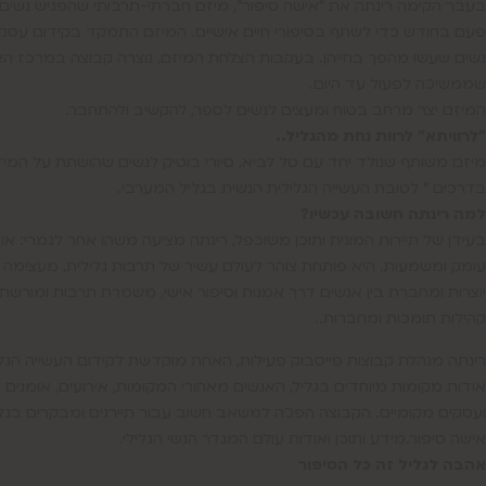
בעבר הקימה רינתה את “אישה סיפור”, מיזם חברתי-תרבותי שהפגיש נשים ג
פעם בחודש כדי לשתף בסיפורי חיים אישיים. המיזם התמקד בקידום עסקי
נשים שעשו מהפך בחייהן. בעקבות הצלחת המיזם, נוצרה קבוצה במרכז ה
שממשיכה לפעול עד היום.
המיזם יצר מרחב בטוח ומעצים לנשים לספר, להקשיב ולהתחבר.
"לרוויתא" לרוות נחת מהגליל..
מיזם משותף שנולד יחד עם טל לביא, סיורי בוטיק לנשים שהושתת על המיזם &quot;ר
בדרכים " לטובת העשייה הגלילית הנשית בגליל המערבי.
למה רינתה חשובה עכשיו?
בעידן של תיירות המונית ותוכן משוכפל, רינתה מציעה משהו אחר לגמרי: אות
עומק ומשמעות. היא פותחת צוהר לעולם עשיר של תרבות גלילית, מעצימה 
יוצרות ומחברת בין אנשים דרך אמנות וסיפור אישי, משמרת תרבות ומורשת ו
קהילות תומכות ומחברות..
רינתה מנהלת קבוצות פייסבוק פעילות, האחת מוקדשת לקידום העשייה הגלי
אודות מקומות מיוחדים בגליל, האנשים מאחורי המקומות, אירועים, אומנים י
ועסקים מקומיים. הקבוצה הפכה למשאב חשוב עבור תיירנים ומבקרים בגליל.
אישה סיפור.מידע ותוכן ואודות עולם המגדר הנשי הגלילי.
אהבה לגליל זה כל הסיפור