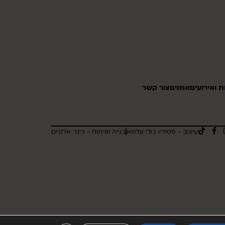
 ואירועים
אמנים
צור קשר
עיצוב - סטודיו כולי עלמא
בנייה ופיתוח - כינר אלקיים