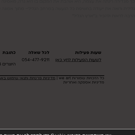
כך מגדירה רינתה את עצמה, היא אוהבת את המקום בו היא גרה, מאמינה 
גלילית ורואה את ייעודה בחשיפת כל הנעשה במרחב הגלילי- מתוך אמונה 
הרבה לראות ולהכיר ב"ארץ הגליל"
שעות פעילות
לכל שאלה
כתובת
לשעות הפעילות לחץ כאן
054-477-9211
היוצרים 18 אזור תעשיה כרמיאל
כל הזכויות שמורות we art |
מדיניות פרטיות ותנאי שימוש בא
מדיניות אספקה ואחריות