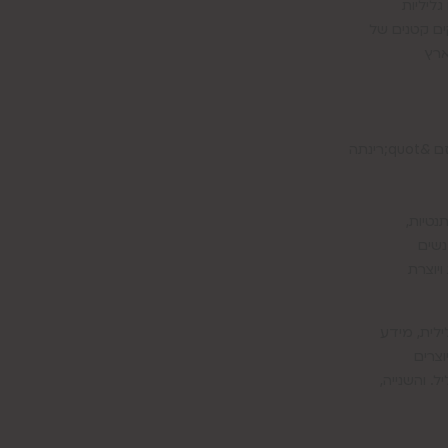
ליליות
ם קטנים של
ארץ
ינתה
נטיות,
נשים
יוצרת
לית, מידע
וצרים
 והשנייה,