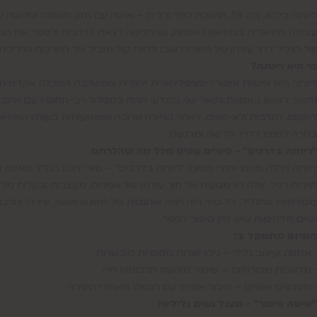
רינתה בלסון, בת 59, תושבת כפר ורדים – אישה עם חזון, תשוקה ושלושה עשורים של
עבודה מוזיאלית במוזיאון לאמנות, שהחליטה לצאת לדרכים ולספר את הסי
של הגליל דרך עיניהן של היוצרות שבו ולהיות קול מוביל של התרבות הגלילית.
מי היא רינתה?
רינתה היא אישיות אינטרדיסציפלינארית ייחודית שמשלבת השכלה אקדמי
(תואר ראשון באמנות ותואר שני במדעי הרוח במסלול רב-תחומי) עם אהב
למקום, לתרבות ולא-נשים. לאחר קריירה ארוכה ומשמעותית בעולם המוזיאונ
בחרה לפנות לדרך חדשה ומרגשת.
“רינתה בדרכים” - סיורים שונים מכל מה שהכרתם
רינתה ניהלה מיזם ייחודי מסוגו: “רינתה בדרכים” – סיורי תוכן בגליל שאינם ע
תיירות רגיל. אלה היו מסעות אל תוך עולמן של אמניות, מעצבות ובעלות מל
מסורתיות מהגליל. כל סיור היה חוויה אותנטית של מפגש אנושי, יצירתי ותרבו
נשים מדהימות שיש להן סיפור לספר.
המיזם מתמקד ב:
∙ אמנות ועיצוב גלילי – גילוי יוצרות מקומיות מוכשרות
∙ מלאכות מסורתיות – שימור מורשת תרבותית חיה
∙ מפגשים אישיים – חיבור אמיתי עם הנשים מאחורי היצירה
“אישה סיפור” - מעגל נשים גליליות