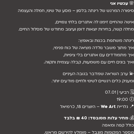
🌸
עכשיו אני
סיפורה המרגש של רינתה בלסון – מסע של שינוי, חמלה והעצמה
אישה שהחיים זימנו לה אתגרים בלתי צפויים,
מחלה קשה, בחירות יוצאות דופן ועיצוב מחודש של מסלול החיים.
רינתה משתפת בכנות ובאומץ:
איך מתוך משבר נולדה מציאה של כוח פנימי,
איך מתמודדים עם אתגרים בלי ציפיות,
ואיך בונים חיים עם משמעות, קבלה עצמית ותקווה.
💫 ערב השראה שמדבר בגובה העיניים
ומעניק כלים רגשיים לשינוי ולחיים מודעים יותר.
🗓 רביעי | 07.01
🕖 19:00
📍 גלריית
We Art
– היוצרים 18, כרמיאל
💰
מחיר עלות מסובסד: 40 ₪ בלבד
כולל קפה ומאפה
מספר המקומות מוגבל – מומלץ להירשם מראש.