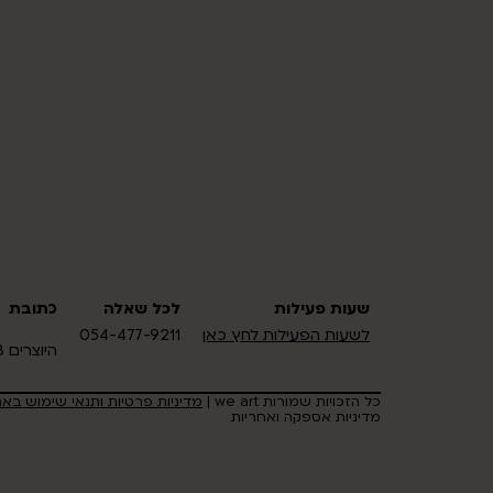
שעות פעילות
לכל שאלה
כתובת
לשעות הפעילות לחץ כאן
054-477-9211
היוצרים 18 אזור תעשיה כרמיאל
כל הזכויות שמורות we art |
מדיניות פרטיות ותנאי שימוש בא
מדיניות אספקה ואחריות