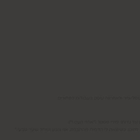
סל/צייר ולאחרונה עוסק בעבודות כפתורים
ל גדות) ומירי פסקל (“אחד העם 1”).
לתוכן. כשיוצאת לי הדמות מהתבנית, אני צובע ושותל שיער טבעי.”