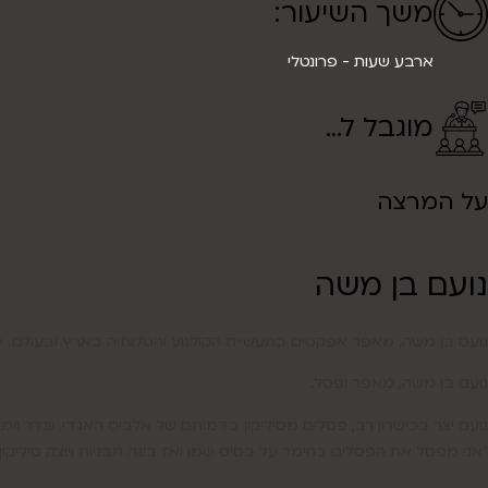
משך השיעור:
ארבע שעות - פרונטלי
מוגבל ל...
על המרצה
נועם בן משה
נועם בן משה, מאפר אפקטים בתעשיית הקולנוע והטלווזיה בארץ ובעולם. פ
נועם בן משה, מאפר ופסל.
נועם יצר בכישרון רב, פסלים מסיליקון בדמותם של אלביס האגדי, וונדר וומן (ג
“אני מפסל את הפסלים בחימר על בסיס שמן ואז בונה תבניות ויוצק סיליקון 