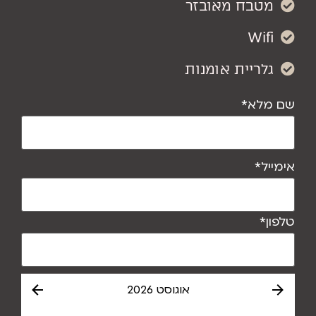
מטבח מאובזר
Wifi
גלריית אומנות
מלא
*
יל
*
ן
*
אוגוסט 2026